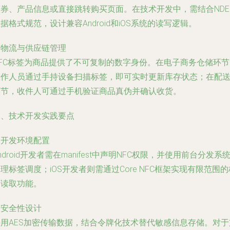
惠券、产品信息或直接跳转购买页面。在技术开发中，需结合NDE
据格式规范，设计兼容Android和iOS系统的读写逻辑。
. 物流与供应链管理
NFC标签为商品提供了不可复制的数字身份。在电子商务仓储环节
工作人员通过手持设备扫描标签，即可实时更新库存状态；在配
环节，收件人可通过手机验证商品真伪并确认收货。
三、技术开发实践要点
. 开发环境配置
ndroid开发者需在manifest中声明NFC权限，并使用前台分发系
理标签调度；iOS开发者则需通过Core NFC框架实现有限范围的
签读取功能。
. 安全性设计
采用AES加密传输数据，结合令牌化技术替代敏感信息存储。对于