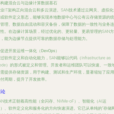
.
构建混合云与边缘计算数据基石
业IT架构正向混合云和多云演进。SAN技术通过云网关、虚拟化
备或软件定义形态，能够实现本地数据中心与公有云存储资源的
一管理、数据自由流动和容灾备份，保障了数据的一致性与业务
续性。在边缘计算场景，经过优化的、更轻量、更易管理的SAN方
案，能为边缘节点提供可靠的数据存储与处理能力。
.
促进开发运维一体化（DevOps）
过软件定义和自动化能力，SAN能够以代码（Infrastructure as
Code）的形式被定义和管理。开发者和运维团队可以快速、一致
按需提供存储资源，用于构建、测试和生产环境，显著缩短了应
交付周期，提升了开发效率。
结论
AN技术正朝着高性能（全闪存、NVMe-oF）、智能化（AI运
维）、软件定义化和服务化的方向快速演进。它已从单纯的“存储